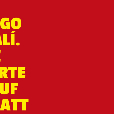
OGO
LÍ.
E
RTE
UF
LATT