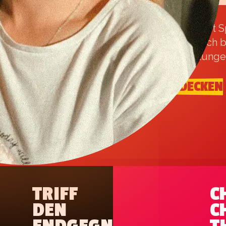
Chupa Chups bringt S
macht die Welt noch b
Geschmacksrichtungen.
JETZT ENTDECKEN
TRIFF
C
DEN
C