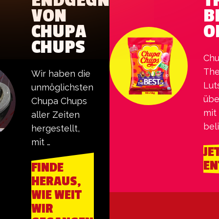
ENDGEGNER
T
VON
B
CHUPA
O
CHUPS
Chu
The
Wir haben die 
Lut
unmöglichsten 
übe
Chupa Chups 
mit
aller Zeiten 
bel
hergestellt, 
und
mit 
JE
Ges
Materialien, 
EN
FINDE
die sogar 
HERAUS,
kugelsicher 
WIE WEIT
sind, und den 
WIR
härtesten 