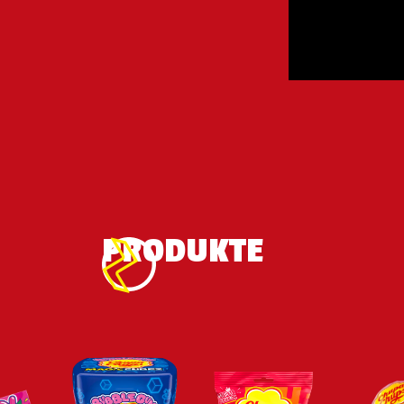
dass ihr den 
Kampf nie 
aufgegeben 
habt.
PRODUKTE