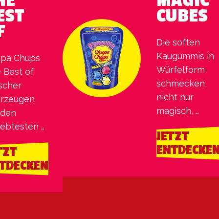
HE
MAGIC
EST
CUBES
F
Die soften 
Kaugummis in 
pa Chups 
Würfelform 
 Best of 
schmecken 
scher 
nicht nur 
rzeugen 
magisch, 
 den 
sondern 
iebtesten 
JETZT
ändern je nach 
 kultigsten 
ENTDECKE
TZT
Kombination 
chmackssorten
TDECKEN
die Farbe. Ein 
magisch-
buntes 
Kauvergnügen.