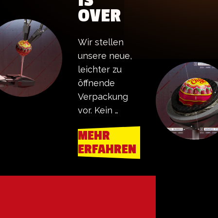
IS
OVER
Wir stellen 
unsere neue, 
leichter zu 
öffnende 
Verpackung 
vor. Kein 
Beißen mehr. 
MEHR
Keine Schere 
ERFAHREN
mehr. Und 
keine 
abgebrochenen
 Fingernägel 
mehr. Danke, 