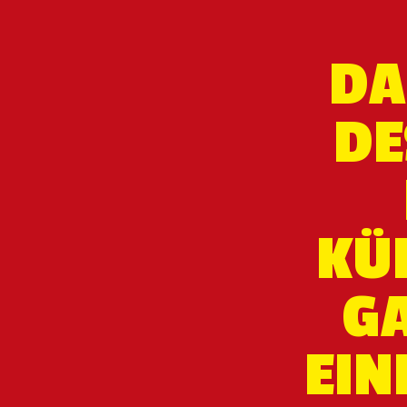
DA
DE
KÜ
G
EIN