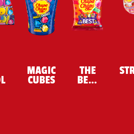
MAGIC
THE
ST
L
CUBES
BEST
OF