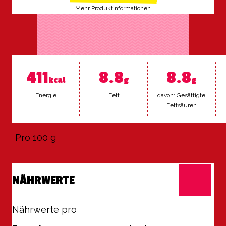
Mehr Produktinformationen
411
8.8
8.8
kcal
g
g
En­er­gie
Fett
da­von: Ge­sät­tig­te
Fett­säu­ren
Pro 100 g
NÄHRWERTE
Nährwerte pro
100 g