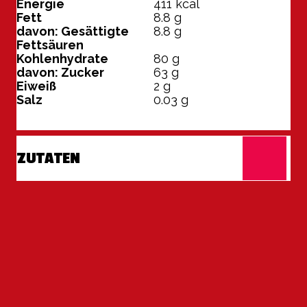
Energie
411
kcal
Fett
8.8
g
davon: Gesättigte
8.8
g
Fettsäuren
Kohlenhydrate
80
g
davon: Zucker
63
g
Eiweiß
2
g
Salz
0.03
g
ZUTATEN