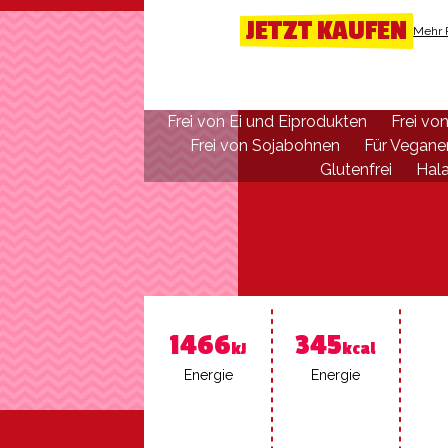
JETZT KAUFEN
Mehr 
Frei von Ei und Eiprodukten
Frei vo
Frei von Sojabohnen
Für Vegane
Glutenfrei
Halal
1466
345
kJ
kcal
En­er­gie
En­er­gie