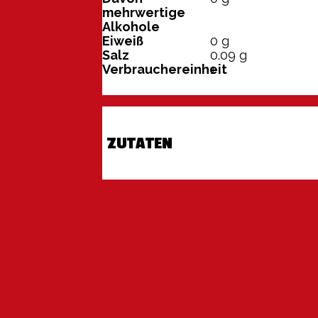
mehrwertige
Alkohole
Eiweiß
0
g
Salz
0.09
g
Verbrauchereinheit
1
ZUTATEN