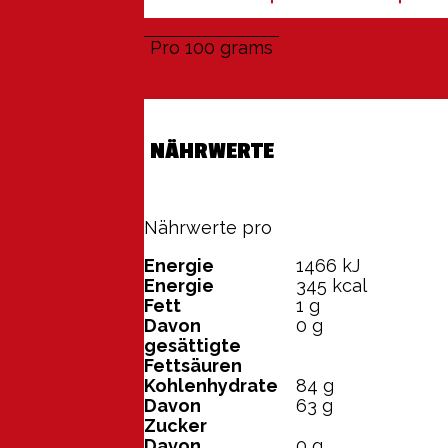
Pro 100 grams
NÄHRWERTE
Nährwerte pro
100 grams
Energie
1466
kJ
Energie
345
kcal
Fett
1
g
Davon
0
g
gesättigte
Fettsäuren
Kohlenhydrate
84
g
Davon
63
g
Zucker
Davon
0
g