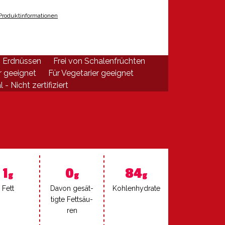
Produktinformationen
n Erdnüssen
Frei von Schalenfrüchten
r geeignet
Für Vegetarier geeignet
 - Nicht zertifiziert
1
0
84
g
g
g
Fett
Da­von ge­sät­
Koh­len­hy­dra­te
tig­te Fett­säu­
ren